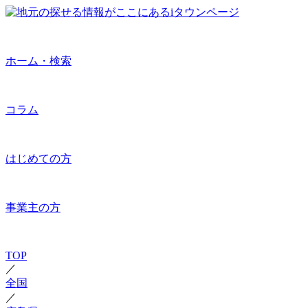
ホーム・検索
コラム
はじめての方
事業主の方
TOP
／
全国
／