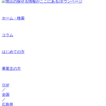
ホーム・検索
コラム
はじめての方
事業主の方
TOP
／
全国
／
広島県