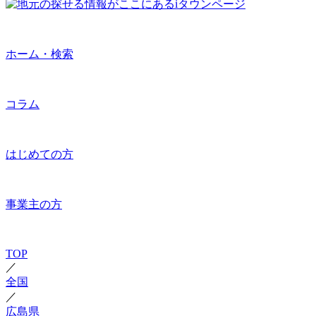
ホーム・検索
コラム
はじめての方
事業主の方
TOP
／
全国
／
広島県