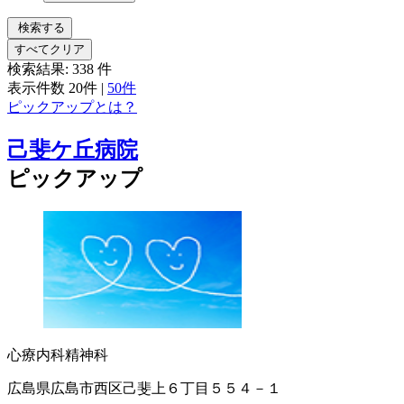
検索する
すべてクリア
検索結果:
338
件
表示件数
20件
|
50件
ピックアップとは？
己斐ケ丘病院
ピックアップ
心療内科
精神科
広島県広島市西区己斐上６丁目５５４－１