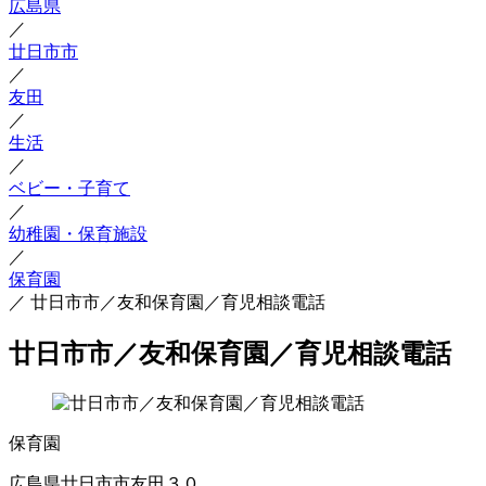
広島県
／
廿日市市
／
友田
／
生活
／
ベビー・子育て
／
幼稚園・保育施設
／
保育園
／
廿日市市／友和保育園／育児相談電話
廿日市市／友和保育園／育児相談電話
保育園
広島県廿日市市友田３０