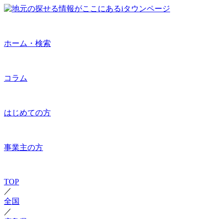
ホーム・検索
コラム
はじめての方
事業主の方
TOP
／
全国
／