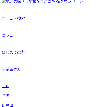
ホーム・検索
コラム
はじめての方
事業主の方
TOP
／
全国
／
広島県