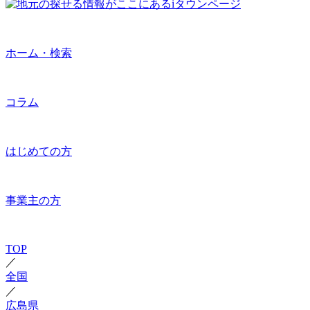
ホーム・検索
コラム
はじめての方
事業主の方
TOP
／
全国
／
広島県