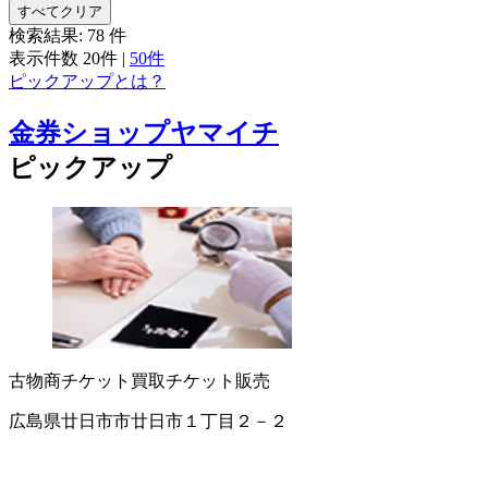
すべてクリア
検索結果:
78
件
表示件数
20件
|
50件
ピックアップとは？
金券ショップヤマイチ
ピックアップ
古物商
チケット買取
チケット販売
広島県廿日市市廿日市１丁目２－２