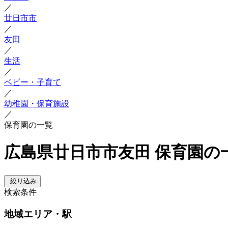
／
廿日市市
／
友田
／
生活
／
ベビー・子育て
／
幼稚園・保育施設
／
保育園の一覧
広島県廿日市市友田 保育園の
絞り込み
検索条件
地域
エリア・駅