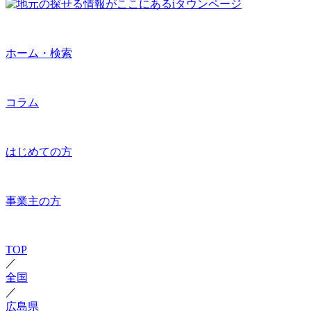
ホーム・検索
コラム
はじめての方
事業主の方
TOP
／
全国
／
広島県