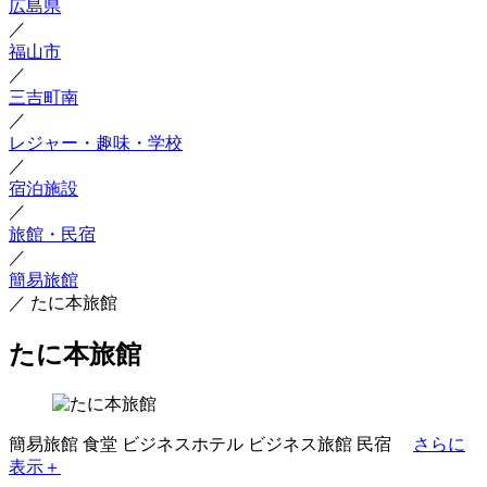
広島県
／
福山市
／
三吉町南
／
レジャー・趣味・学校
／
宿泊施設
／
旅館・民宿
／
簡易旅館
／
たに本旅館
たに本旅館
簡易旅館
食堂
ビジネスホテル
ビジネス旅館
民宿
さらに
表示＋