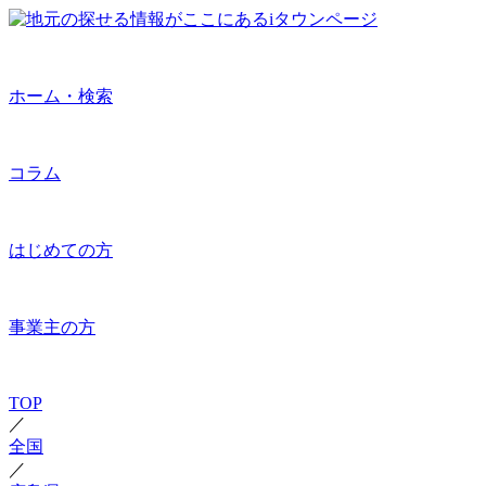
ホーム・検索
コラム
はじめての方
事業主の方
TOP
／
全国
／