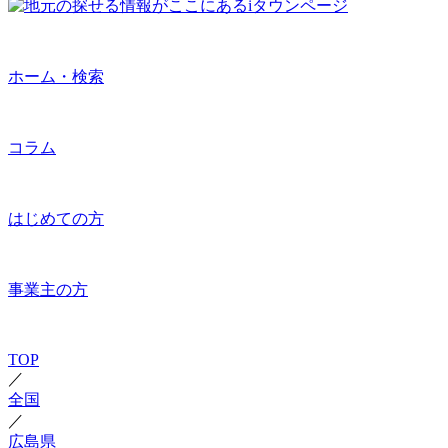
ホーム・検索
コラム
はじめての方
事業主の方
TOP
／
全国
／
広島県