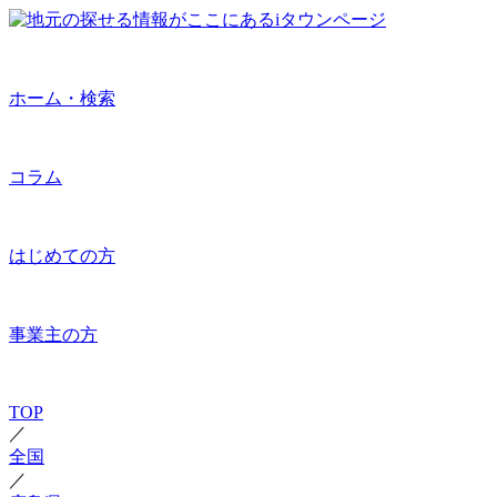
ホーム・検索
コラム
はじめての方
事業主の方
TOP
／
全国
／