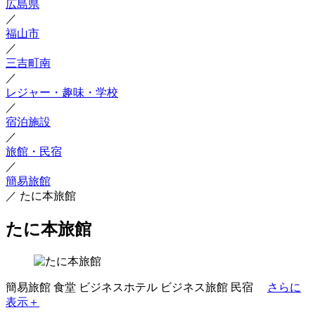
広島県
／
福山市
／
三吉町南
／
レジャー・趣味・学校
／
宿泊施設
／
旅館・民宿
／
簡易旅館
／
たに本旅館
たに本旅館
簡易旅館
食堂
ビジネスホテル
ビジネス旅館
民宿
さらに
表示＋