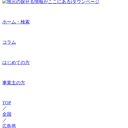
ホーム・検索
コラム
はじめての方
事業主の方
TOP
／
全国
／
広島県