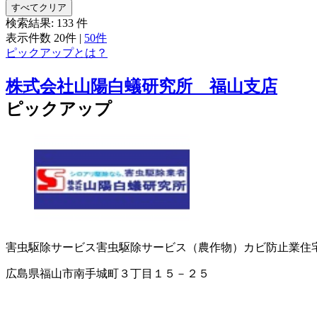
すべてクリア
検索結果:
133
件
表示件数
20件
|
50件
ピックアップとは？
株式会社山陽白蟻研究所 福山支店
ピックアップ
害虫駆除サービス
害虫駆除サービス（農作物）
カビ防止業
住
広島県福山市南手城町３丁目１５－２５