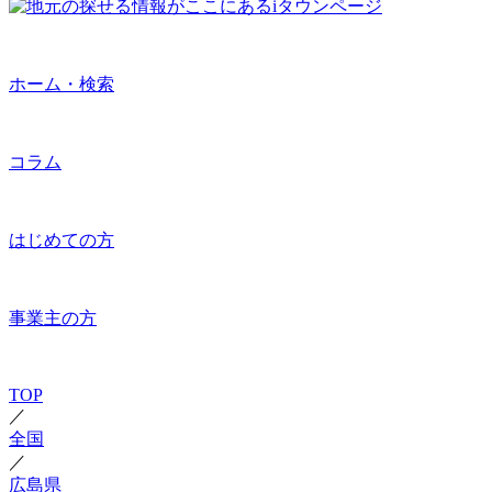
ホーム・検索
コラム
はじめての方
事業主の方
TOP
／
全国
／
広島県