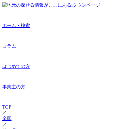
ホーム・検索
コラム
はじめての方
事業主の方
TOP
／
全国
／