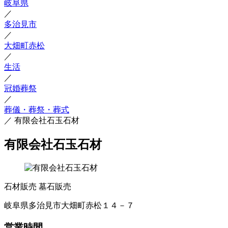
岐阜県
／
多治見市
／
大畑町赤松
／
生活
／
冠婚葬祭
／
葬儀・葬祭・葬式
／
有限会社石玉石材
有限会社石玉石材
石材販売
墓石販売
岐阜県多治見市大畑町赤松１４－７
営業時間