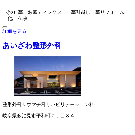
その
墓、お墓ディレクター、墓引越し、墓リフォーム、
他
仏事
詳細を見る
あいざわ整形外科
整形外科
リウマチ科
リハビリテーション科
岐阜県多治見市平和町７丁目８４