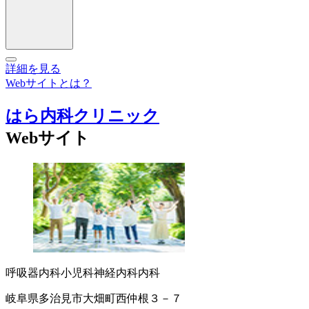
詳細を見る
Webサイトとは？
はら内科クリニック
Webサイト
呼吸器内科
小児科
神経内科
内科
岐阜県多治見市大畑町西仲根３－７