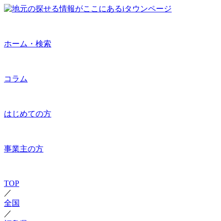
ホーム・検索
コラム
はじめての方
事業主の方
TOP
／
全国
／