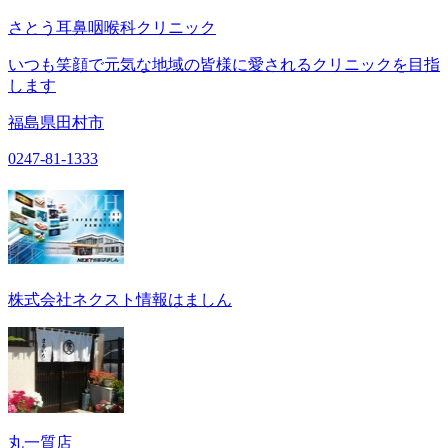
さとう耳鼻咽喉科クリニック
いつも笑顔で元気な地域の皆様に愛されるクリニックを目指
します
福島県田村市
0247-81-1333
株式会社ネクスト情報はましん
丸一質店