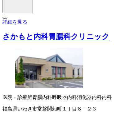
詳細を見る
さかもと内科胃腸科クリニック
医院・診療所
胃腸内科
呼吸器内科
消化器内科
内科
福島県いわき市常磐関船町１丁目８－２３