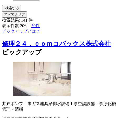
検索する
すべてクリア
検索結果:
141
件
表示件数
20件
|
50件
ピックアップとは？
修理２４．ｃｏｍコバックス株式会社
ピックアップ
井戸ポンプ工事
ガス器具
給排水設備工事
空調設備工事
浄化槽
管理・清掃