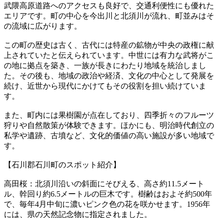
武隈高原道路へのアクセスも良好で、交通利便性にも優れた
エリアです。町の中心を今出川と北須川が流れ、町並みはそ
の流域に広がります。
この町の歴史は古く、古代には特産の鉱物が中央の政権に献
上されていたと伝えられています。中世には有力な武将がこ
の地に拠点を築き、一族が長きにわたり地域を統治しまし
た。その後も、地域の政治や経済、文化の中心として発展を
続け、近世から現代にかけてもその役割を担い続けていま
す。
また、町内には果樹園が点在しており、四季折々のフルーツ
狩りや自然散策が体験できます。ほかにも、明治時代創立の
私学や遺跡、古墳など、文化的価値の高い施設が多い地域で
す。
【石川郡石川町のスポット紹介】
高田桜：北須川沿いの斜面にそびえる、高さ約11.5メート
ル、幹回り約6.5メートルの巨木です。樹齢はおよそ約500年
で、毎年4月中旬に濃いピンク色の花を咲かせます。1956年
には、県の天然記念物に指定されました。