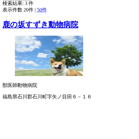
検索結果:
3
件
表示件数
20件
|
50件
鹿の坂すずき動物病院
獣医師
動物病院
福島県石川郡石川町字矢ノ目田６－１６