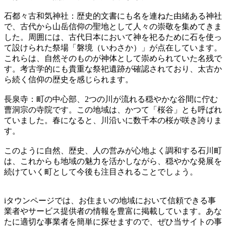
石都々古和気神社：歴史的文書にも名を連ねた由緒ある神社
で、古代から山岳信仰の聖地として人々の崇敬を集めてきま
した。周囲には、古代日本において神を祀るために石を使っ
て設けられた祭場「磐境（いわさか）」が点在しています。
これらは、自然そのものが神体として崇められていた名残で
す。考古学的にも貴重な祭祀遺跡が確認されており、太古か
ら続く信仰の歴史を感じられます。
長泉寺：町の中心部、2つの川が流れる穏やかな谷間に佇む
曹洞宗の寺院です。この地域は、かつて「桜谷」とも呼ばれ
ていました。春になると、川沿いに数千本の桜が咲き誇りま
す。
このように自然、歴史、人の営みが心地よく調和する石川町
は、これからも地域の魅力を活かしながら、穏やかな発展を
続けていく町として今後も注目されることでしょう。
iタウンページでは、お住まいの地域において信頼できる事
業者やサービス提供者の情報を豊富に掲載しています。あな
たに適切な事業者を簡単に探せますので、ぜひ当サイトの事