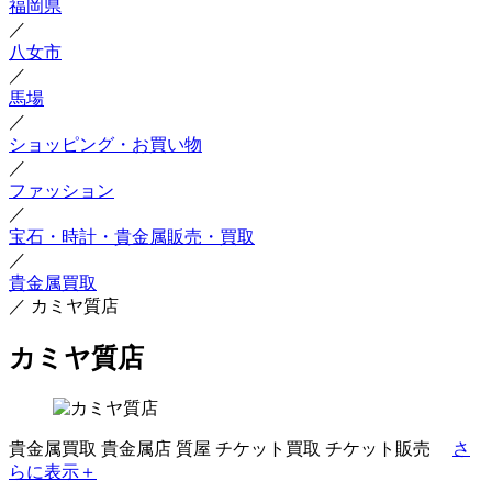
福岡県
／
八女市
／
馬場
／
ショッピング・お買い物
／
ファッション
／
宝石・時計・貴金属販売・買取
／
貴金属買取
／
カミヤ質店
カミヤ質店
貴金属買取
貴金属店
質屋
チケット買取
チケット販売
さ
らに表示＋