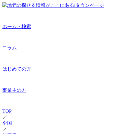
ホーム・検索
コラム
はじめての方
事業主の方
TOP
／
全国
／