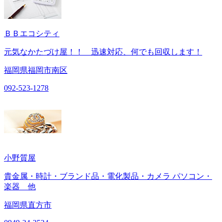
ＢＢエコシティ
元気なかたづけ屋！！ 迅速対応、何でも回収します！
福岡県福岡市南区
092-523-1278
小野質屋
貴金属・時計・ブランド品・電化製品・カメラ パソコン・
楽器 他
福岡県直方市