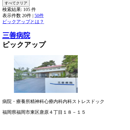
すべてクリア
検索結果:
105
件
表示件数
20件
|
50件
ピックアップとは？
三善病院
ピックアップ
病院・療養所
精神科
心療内科
内科
ストレスドック
福岡県福岡市東区唐原４丁目１８－１５