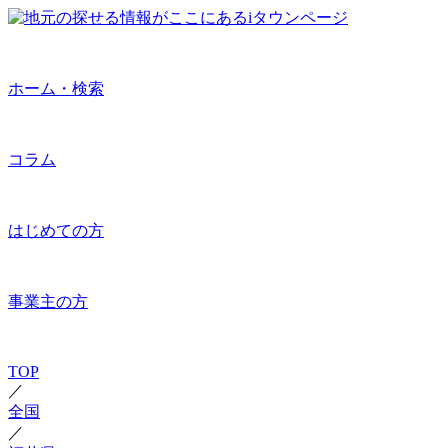
ホーム・検索
コラム
はじめての方
事業主の方
TOP
／
全国
／