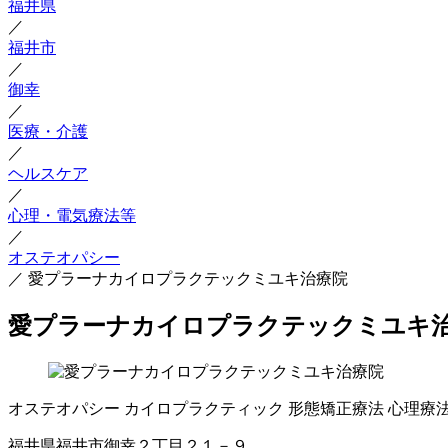
福井県
／
福井市
／
御幸
／
医療・介護
／
ヘルスケア
／
心理・電気療法等
／
オステオパシー
／
愛プラーナカイロプラクテックミユキ治療院
愛プラーナカイロプラクテックミユキ
オステオパシー
カイロプラクティック
形態矯正療法
心理療
福井県福井市御幸２丁目２１－９