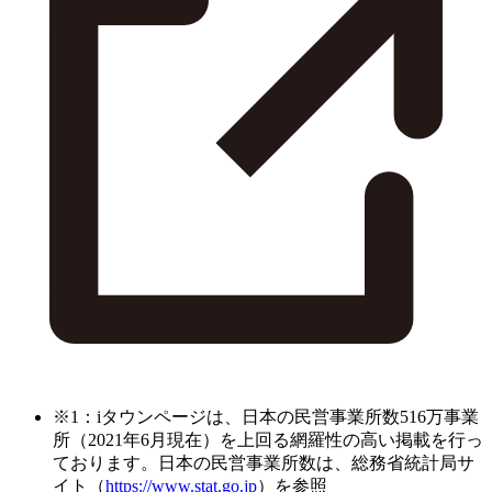
※1：iタウンページは、日本の民営事業所数516万事業
所（2021年6月現在）を上回る網羅性の高い掲載を行っ
ております。日本の民営事業所数は、総務省統計局サ
イト（
https://www.stat.go.jp
）を参照