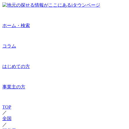
ホーム・検索
コラム
はじめての方
事業主の方
TOP
／
全国
／