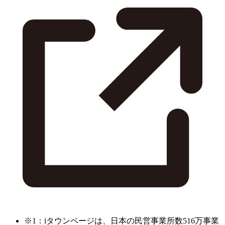
※1：iタウンページは、日本の民営事業所数516万事業