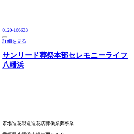
0120-166633
詳細を見る
サンリード葬祭本部セレモニーライフ
八幡浜
斎場
造花製造
造花店
葬儀業
葬祭業