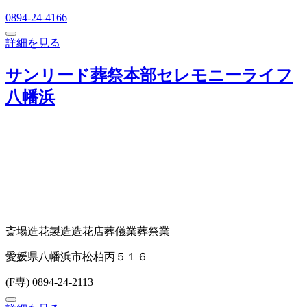
0894-24-4166
詳細を見る
サンリード葬祭本部セレモニーライフ
八幡浜
斎場
造花製造
造花店
葬儀業
葬祭業
愛媛県八幡浜市松柏丙５１６
(F専) 0894-24-2113