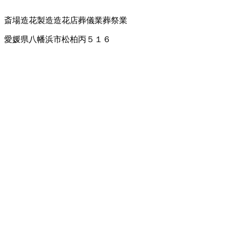
斎場
造花製造
造花店
葬儀業
葬祭業
愛媛県八幡浜市松柏丙５１６