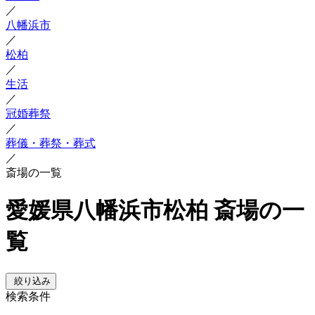
／
八幡浜市
／
松柏
／
生活
／
冠婚葬祭
／
葬儀・葬祭・葬式
／
斎場の一覧
愛媛県八幡浜市松柏 斎場の一
覧
絞り込み
検索条件