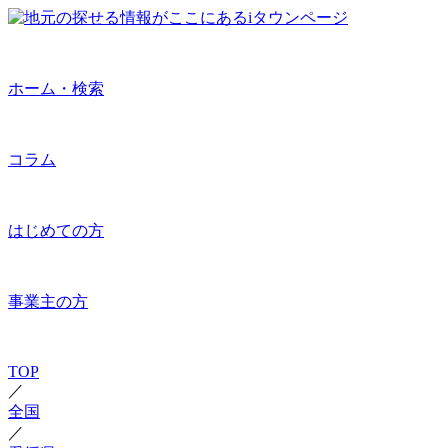
ホーム・検索
コラム
はじめての方
事業主の方
TOP
／
全国
／