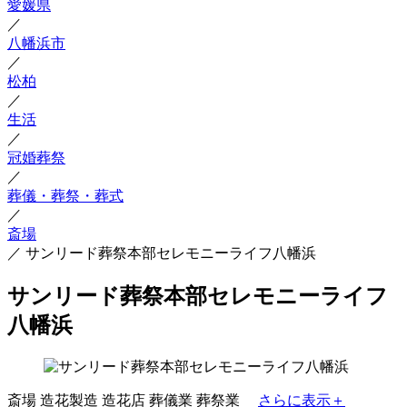
愛媛県
／
八幡浜市
／
松柏
／
生活
／
冠婚葬祭
／
葬儀・葬祭・葬式
／
斎場
／
サンリード葬祭本部セレモニーライフ八幡浜
サンリード葬祭本部セレモニーライフ
八幡浜
斎場
造花製造
造花店
葬儀業
葬祭業
さらに表示＋