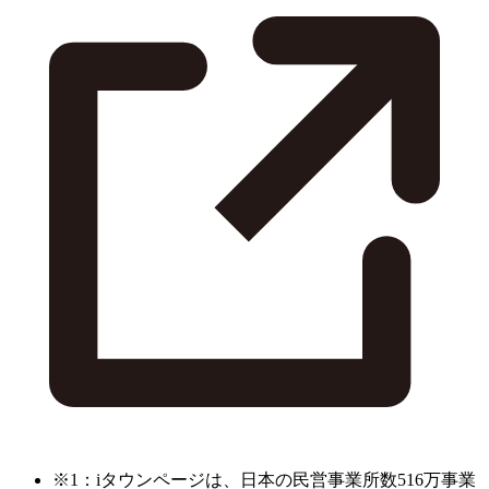
※1：iタウンページは、日本の民営事業所数516万事業