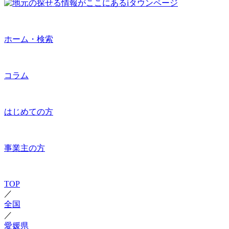
ホーム・検索
コラム
はじめての方
事業主の方
TOP
／
全国
／
愛媛県