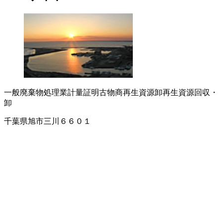
一般廃棄物処理業
計量証明
古物商
再生資源卸
再生資源回収・
卸
千葉県旭市三川６６０１