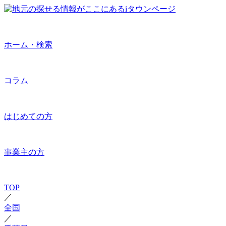
ホーム・検索
コラム
はじめての方
事業主の方
TOP
／
全国
／