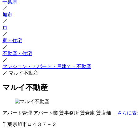
千葉県
／
旭市
／
ロ
／
家・住宅
／
不動産・住宅
／
マンション・アパート・戸建て・不動産
／
マルイ不動産
マルイ不動産
アパート管理
アパート業
貸事務所
貸倉庫
貸店舗
さらに表
千葉県旭市ロ４３７－２