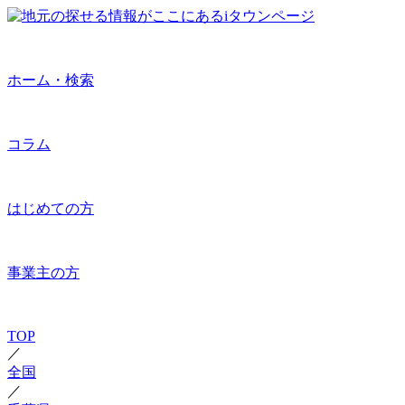
ホーム・検索
コラム
はじめての方
事業主の方
TOP
／
全国
／