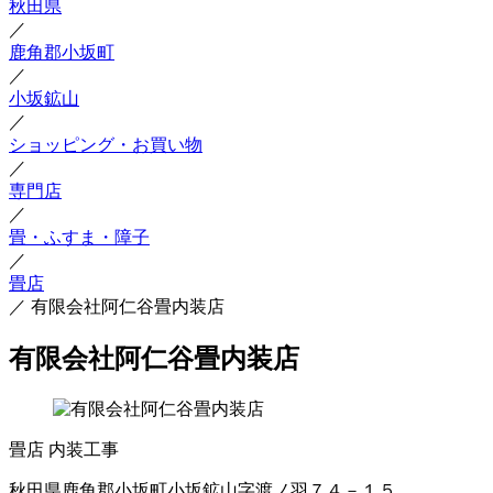
秋田県
／
鹿角郡小坂町
／
小坂鉱山
／
ショッピング・お買い物
／
専門店
／
畳・ふすま・障子
／
畳店
／
有限会社阿仁谷畳内装店
有限会社阿仁谷畳内装店
畳店
内装工事
秋田県鹿角郡小坂町小坂鉱山字渡ノ羽７４－１５