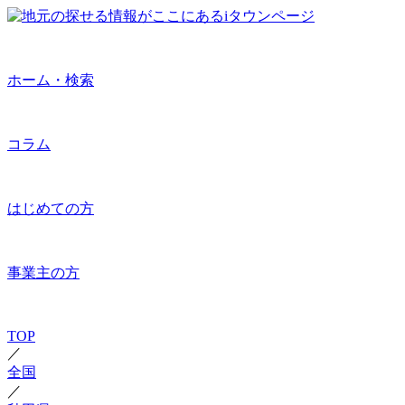
ホーム・検索
コラム
はじめての方
事業主の方
TOP
／
全国
／