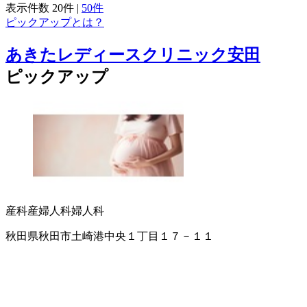
表示件数
20件
|
50件
ピックアップとは？
あきたレディースクリニック安田
ピックアップ
産科
産婦人科
婦人科
秋田県秋田市土崎港中央１丁目１７－１１