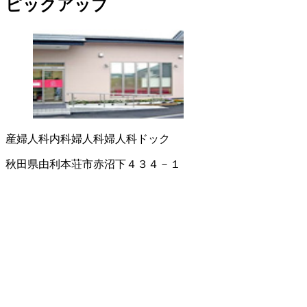
ピックアップ
産婦人科
内科
婦人科
婦人科ドック
秋田県由利本荘市赤沼下４３４－１