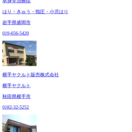
幸身堂治療院
はり・きゅう・指圧・小児はり
岩手県盛岡市
019-656-5420
横手ヤクルト販売株式会社
横手ヤクルト
秋田県横手市
0182-32-5252