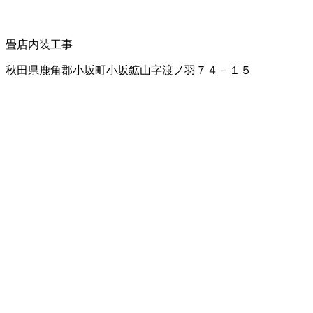
畳店
内装工事
秋田県鹿角郡小坂町小坂鉱山字渡ノ羽７４－１５