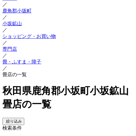
／
鹿角郡小坂町
／
小坂鉱山
／
ショッピング・お買い物
／
専門店
／
畳・ふすま・障子
／
畳店の一覧
秋田県鹿角郡小坂町小坂鉱山
畳店の一覧
絞り込み
検索条件