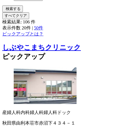
検索する
すべてクリア
検索結果:
106
件
表示件数
20件
|
50件
ピックアップとは？
しぶやこまちクリニック
ピックアップ
産婦人科
内科
婦人科
婦人科ドック
秋田県由利本荘市赤沼下４３４－１