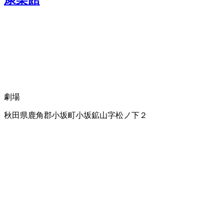
劇場
秋田県鹿角郡小坂町小坂鉱山字松ノ下２