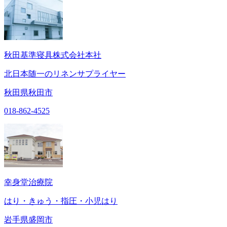
秋田基準寝具株式会社本社
北日本随一のリネンサプライヤー
秋田県秋田市
018-862-4525
幸身堂治療院
はり・きゅう・指圧・小児はり
岩手県盛岡市