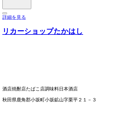
詳細を見る
リカーショップたかはし
酒店
焼酎店
たばこ店
調味料
日本酒店
秋田県鹿角郡小坂町小坂鉱山字栗平２１－３