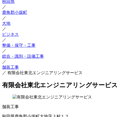
秋田県
／
鹿角郡小坂町
／
大地
／
ビジネス
／
整備・保守・工事
／
総合・識別・設備工事
／
舗装工事
／
有限会社東北エンジニアリングサービス
有限会社東北エンジニアリングサービ
舗装工事
秋田県鹿角郡小坂町大地字上村１２