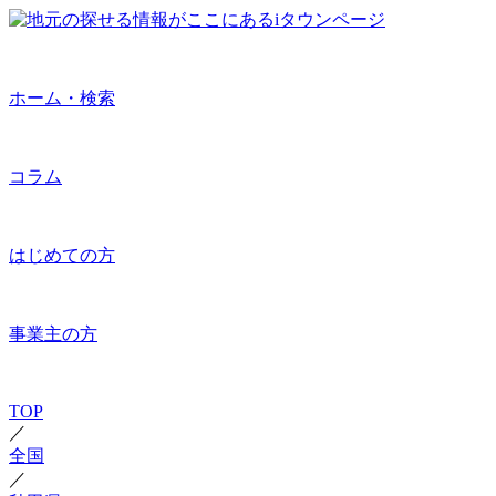
ホーム・検索
コラム
はじめての方
事業主の方
TOP
／
全国
／