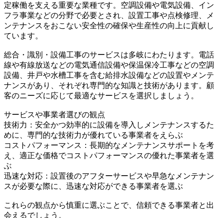
定稼働を支える重要な業種です。空調設備や電気設備、イン
フラ事業などの分野で必要とされ、設置工事や点検修理、メ
ンテナンスをおこない安全性の確保や生産性の向上に貢献し
ています。
総合・識別・設備工事のサービスは多岐にわたります。電話
線や有線放送などの電気通信設備や保温保冷工事などの空調
設備、井戸や水槽工事を含む給排水設備などの設置やメンテ
ナンスがあり、それぞれ専門的な知識と技術があります。顧
客のニーズに応じて最適なサービスを選択しましょう。
サービスや事業者選びの観点
技術力：安全かつ効率的に設備を導入しメンテナンスするた
めに、専門的な技術力が優れている事業者をえらぶ
コストパフォーマンス：長期的なメンテナンスサポートを考
え、適正な価格でコストパフォーマンスの優れた事業者を選
ぶ
迅速な対応：設置後のアフターサービスや早急なメンテナン
スが必要な際に、迅速な対応ができる事業者を選ぶ
これらの観点から慎重に選ぶことで、信頼できる事業者と出
会えるでしょう。