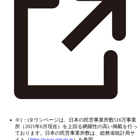
※1：iタウンページは、日本の民営事業所数516万事業
所（2021年6月現在）を上回る網羅性の高い掲載を行っ
ております。日本の民営事業所数は、総務省統計局サ
イト（
https://www.stat.go.jp
）を参照