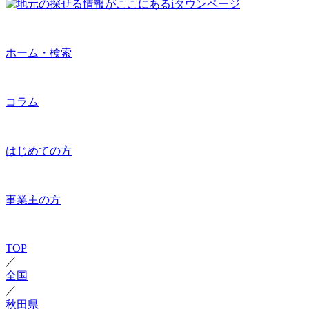
ホーム・検索
コラム
はじめての方
事業主の方
TOP
／
全国
／
秋田県