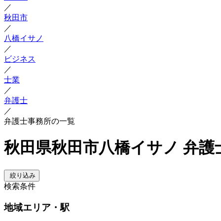
／
秋田市
／
八橋イサノ
／
ビジネス
／
士業
／
弁護士
／
弁護士事務所の一覧
秋田県秋田市八橋イサノ 弁護
絞り込み
検索条件
地域
エリア・駅