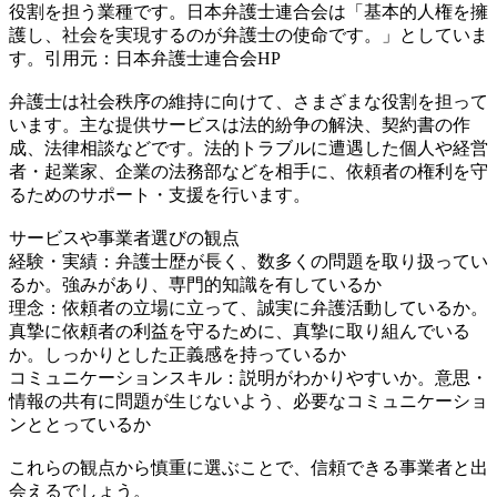
役割を担う業種です。日本弁護士連合会は「基本的人権を擁
護し、社会を実現するのが弁護士の使命です。」としていま
す。引用元：日本弁護士連合会HP
弁護士は社会秩序の維持に向けて、さまざまな役割を担って
います。主な提供サービスは法的紛争の解決、契約書の作
成、法律相談などです。法的トラブルに遭遇した個人や経営
者・起業家、企業の法務部などを相手に、依頼者の権利を守
るためのサポート・支援を行います。
サービスや事業者選びの観点
経験・実績：弁護士歴が長く、数多くの問題を取り扱ってい
るか。強みがあり、専門的知識を有しているか
理念：依頼者の立場に立って、誠実に弁護活動しているか。
真摯に依頼者の利益を守るために、真摯に取り組んでいる
か。しっかりとした正義感を持っているか
コミュニケーションスキル：説明がわかりやすいか。意思・
情報の共有に問題が生じないよう、必要なコミュニケーショ
ンととっているか
これらの観点から慎重に選ぶことで、信頼できる事業者と出
会えるでしょう。