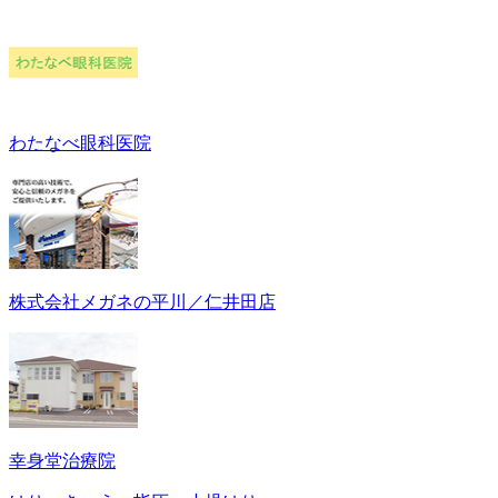
わたなべ眼科医院
株式会社メガネの平川／仁井田店
幸身堂治療院