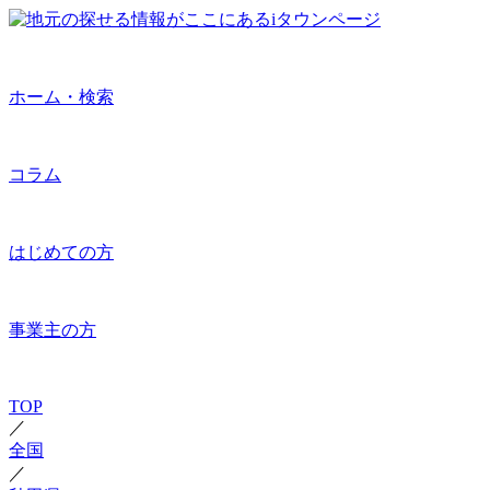
ホーム・検索
コラム
はじめての方
事業主の方
TOP
／
全国
／