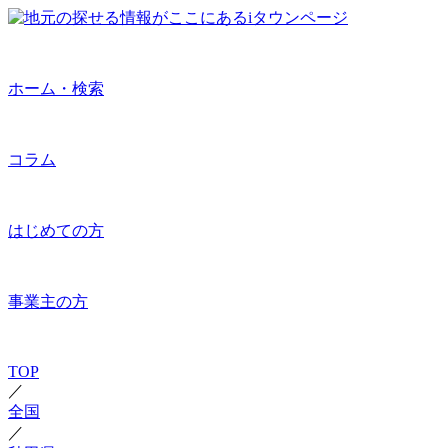
ホーム・検索
コラム
はじめての方
事業主の方
TOP
／
全国
／