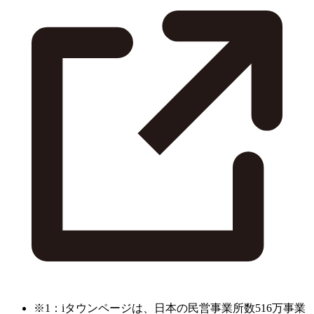
※1：iタウンページは、日本の民営事業所数516万事業