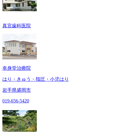
真宮歯科医院
幸身堂治療院
はり・きゅう・指圧・小児はり
岩手県盛岡市
019-656-5420