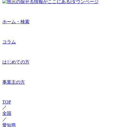
ホーム・検索
コラム
はじめての方
事業主の方
TOP
／
全国
／
愛知県