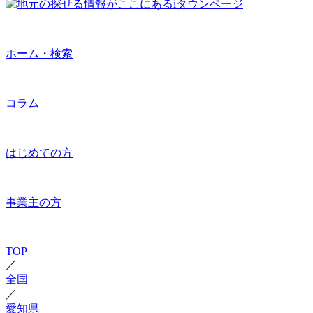
ホーム・検索
コラム
はじめての方
事業主の方
TOP
／
全国
／
愛知県