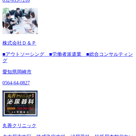
052-935-7216
株式会社Ｄ＆Ｐ
■アウトソーシング ■労働者派遣業 ■総合コンサルティン
グ
愛知県岡崎市
0564-64-0827
丸善クリニック