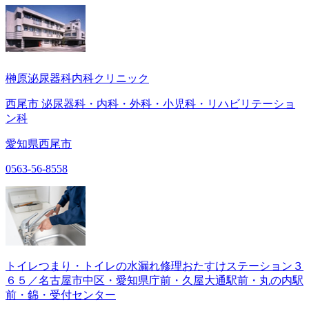
榊原泌尿器科内科クリニック
西尾市 泌尿器科・内科・外科・小児科・リハビリテーショ
ン科
愛知県西尾市
0563-56-8558
トイレつまり・トイレの水漏れ修理おたすけステーション３
６５／名古屋市中区・愛知県庁前・久屋大通駅前・丸の内駅
前・錦・受付センター