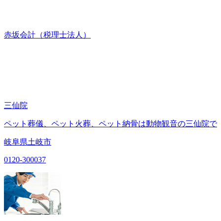
赤坂会計（税理士法人）
三仙院
ペット葬儀、ペット火葬、ペット納骨は動物観音の三仙院で
岐阜県土岐市
0120-300037