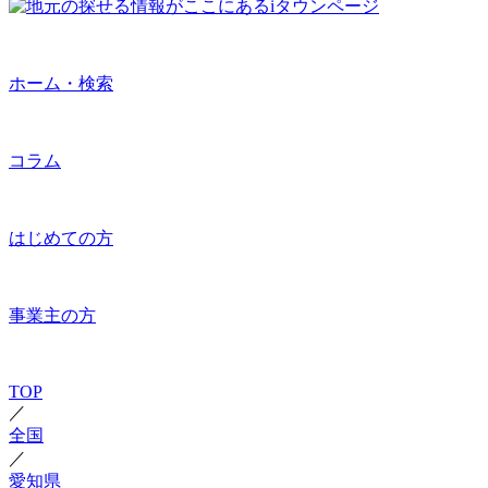
ホーム・検索
コラム
はじめての方
事業主の方
TOP
／
全国
／
愛知県