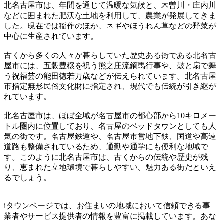
北名古屋市は、年間を通じて温暖な気候と、木曽川・庄内川
などに囲まれた肥沃な土地を利用して、農業が発展してきま
した。現在では稲作のほか、ネギやほうれん草などの野菜が
中心に生産されています。
古くから多くの人々が暮らしていた歴史ある街である北名古
屋市には、五穀豊穣を祝う熊之庄流鏑馬行事や、鼓と扇で舞
う祝福芸の能田徳若万歳などが伝えられています。北名古屋
市指定無形民俗文化財に指定され、現代でも伝統が引き継が
れています。
北名古屋市は、ほぼ全域が名古屋市の都心部から10キロメー
トル圏内に位置しており、名古屋のベッドタウンとしても人
気の街です。名古屋鉄道や、名古屋市営地下鉄、国道や高速
道路も整備されているため、通勤や通学にも便利な地域で
す。このように北名古屋市は、古くからの伝統や歴史が残
り、恵まれた立地環境で暮らしやすい、魅力ある街だといえ
るでしょう。
iタウンページでは、お住まいの地域において信頼できる事
業者やサービス提供者の情報を豊富に掲載しています。あな