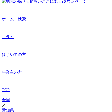
ホーム・検索
コラム
はじめての方
事業主の方
TOP
／
全国
／
愛知県