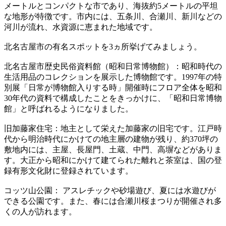
メートルとコンパクトな市であり、海抜約5メートルの平坦
な地形が特徴です。市内には、五条川、合瀬川、新川などの
河川が流れ、水資源に恵まれた地域です。
北名古屋市の有名スポットを3ヵ所挙げてみましょう。
北名古屋市歴史民俗資料館（昭和日常博物館）：昭和時代の
生活用品のコレクションを展示した博物館です。1997年の特
別展「日常が博物館入りする時」開催時にフロア全体を昭和
30年代の資料で構成したことをきっかけに、「昭和日常博物
館」と呼ばれるようになりました。
旧加藤家住宅：地主として栄えた加藤家の旧宅です。江戸時
代から明治時代にかけての地主層の建物が残り、約370坪の
敷地内には、主屋、長屋門、土蔵、中門、高塀などがありま
す。大正から昭和にかけて建てられた離れと茶室は、国の登
録有形文化財に登録されています。
コッツ山公園： アスレチックや砂場遊び、夏には水遊びが
できる公園です。また、春には合瀬川桜まつりが開催され多
くの人が訪れます。