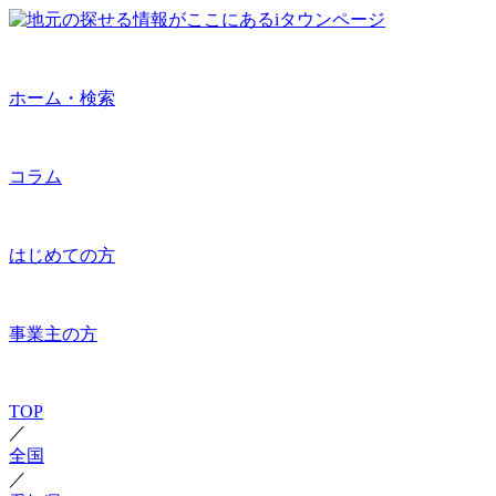
ホーム・検索
コラム
はじめての方
事業主の方
TOP
／
全国
／