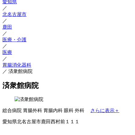
愛知県
／
北名古屋市
／
鹿田
／
医療・介護
／
医療
／
胃腸消化器科
／
済衆館病院
済衆館病院
総合病院
胃腸外科
胃腸内科
眼科
外科
さらに表示＋
愛知県北名古屋市鹿田西村前１１１