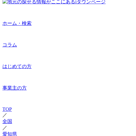
ホーム・検索
コラム
はじめての方
事業主の方
TOP
／
全国
／
愛知県