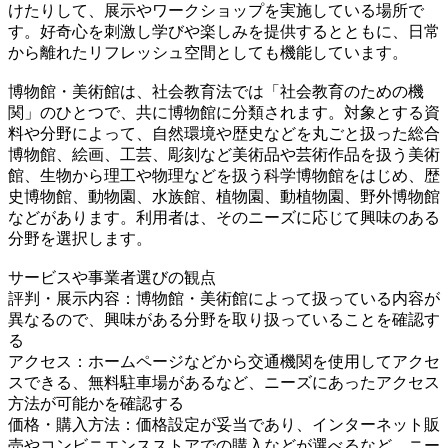
けたりして、展示やワークショップを実施している場所で
す。好奇心を刺激し学びや楽しみを提供するとともに、日常
から離れたリフレッシュ空間としても機能しています。
博物館・美術館は、社会教育法では「社会教育のための機
関」のひとつで、共に博物館に分類されます。対象とする資
料や分野によって、自然環境や歴史などを丸ごと扱った総合
博物館、絵画、工芸、彫刻など美術品や芸術作品を扱う美術
館、生物から理工や物理などを扱う科学博物館をはじめ、歴
史博物館、動物園、水族館、植物園、動植物園、野外博物館
などがあります。利用者は、そのニーズに応じて興味のある
分野を選択します。
サービスや事業者選びの観点
評判・展示内容：博物館・美術館によって扱っている内容が
異なるので、興味がある分野を取り扱っていることを確認す
る
アクセス：ホームページなどから交通機関を使用してアクセ
スできる、無料駐車場があるなど、ニーズにあったアクセス
方法が可能かを確認する
価格・購入方法：価格設定が妥当であり、インターネット販
売やコンビニエンスストアでの購入などが選べるなど、ニー