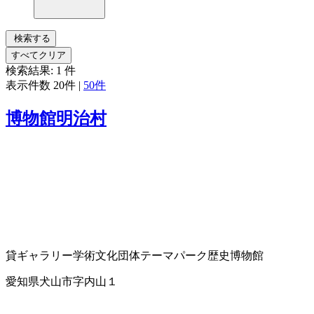
検索する
すべてクリア
検索結果:
1
件
表示件数
20件
|
50件
博物館明治村
貸ギャラリー
学術文化団体
テーマパーク
歴史博物館
愛知県犬山市字内山１